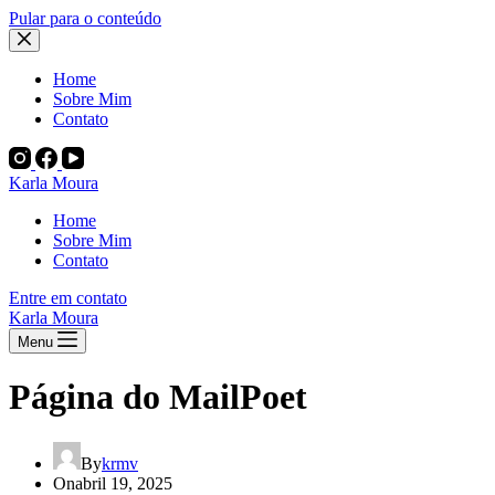
Pular para o conteúdo
Home
Sobre Mim
Contato
Karla Moura
Home
Sobre Mim
Contato
Entre em contato
Karla Moura
Menu
Página do MailPoet
By
krmv
On
abril 19, 2025